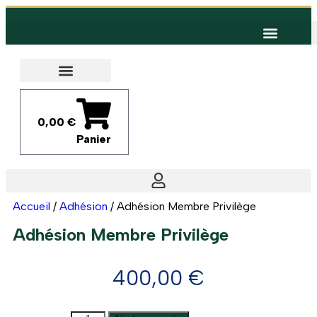
Aller
au
contenu
0,00
€
Panier
Accueil
/
Adhésion
/ Adhésion Membre Privilège
Adhésion Membre Privilège
400,00
€